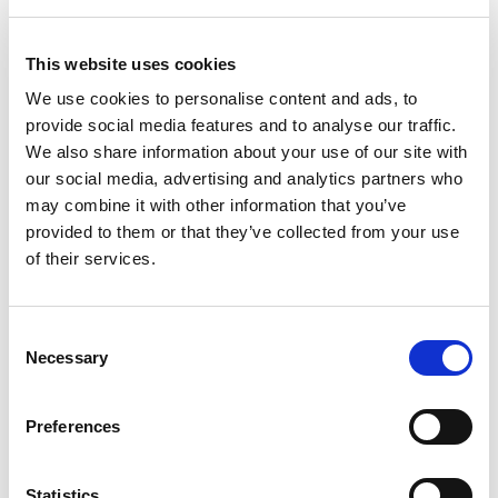
This website uses cookies
We use cookies to personalise content and ads, to
provide social media features and to analyse our traffic.
We also share information about your use of our site with
our social media, advertising and analytics partners who
may combine it with other information that you’ve
provided to them or that they’ve collected from your use
of their services.
Mi
Ba
Uz
Consent
Necessary
Ka
Selection
Mikrolimano port
WC
Crewed charter
Yat
Preferences
Uzunluk
50 ft
An
Kabin
2
WC/Duş
2
Statistics