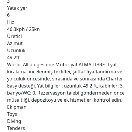
3
Yatak yeri
6
Hız
46.3kph / 25kn
Üretici
Azimut
Uzunluk
49.2ft
World, All bölgesinde Motor yat ALMA LIBRE II yat
kiralama: incelenmiş teklifler, şeffaf fiyatlandırma ve
yolculuk öncesinde, sırasında ve sonrasında Charter
Easy desteği. Yat bilgileri: uzunluk 49.2 ft, kabinler: 3,
banyo/WC: 0. Rezervasyon talebi göndermeden önce
müsaitliği, depozitoyu ve ek hizmetleri kontrol edin.
Ekipman
Toys
Diving
Tenders