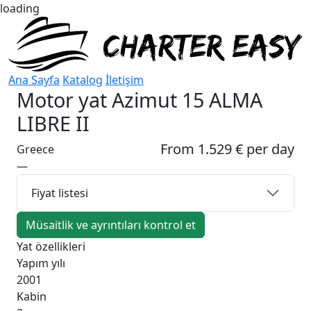
loading
Ana Sayfa
Katalog
İletişim
Motor yat
Azimut 15 ALMA
LIBRE II
From 1.529 € per day
Greece
—
Fiyat listesi
Müsaitlik ve ayrıntıları kontrol et
Yat özellikleri
Yapım yılı
2001
Kabin