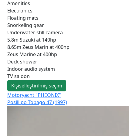
Amenities
Electronics
Floating mats
Snorkeling gear
Underwater still camera
5.8m Suzuki at 140hp
8.65m Zeus Marin at 400hp
Zeus Marine at 400hp
Deck shower
Indoor audio system
TV saloon
Kişiselleştirilmiş seçim
Motoryacht "PHEONIX"
Mo
Posillipo Tobago 47 (1997)
Fer