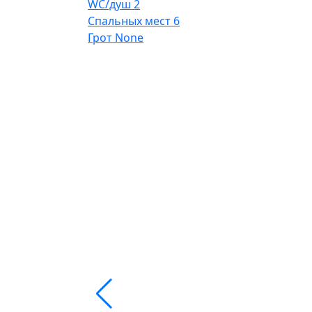
WC/душ
2
Спальных мест
6
Грот
None