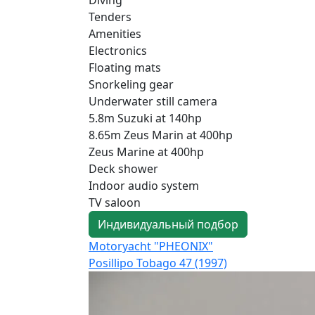
Tenders
Amenities
Electronics
Floating mats
Snorkeling gear
Underwater still camera
5.8m Suzuki at 140hp
8.65m Zeus Marin at 400hp
Zeus Marine at 400hp
Deck shower
Indoor audio system
TV saloon
Индивидуальный подбор
Motoryacht "PHEONIX"
Posillipo Tobago 47 (1997)