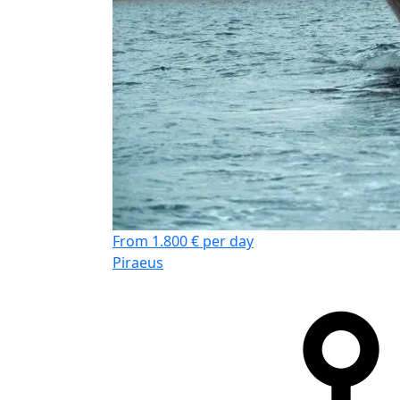
From 1.800 € per day
Piraeus