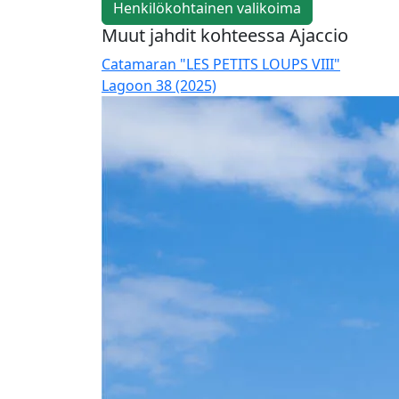
Henkilökohtainen valikoima
Muut jahdit kohteessa Ajaccio
Catamaran "LES PETITS LOUPS VIII"
Lagoon 38 (2025)