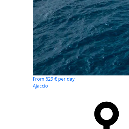
From 629 € per day
Ajaccio