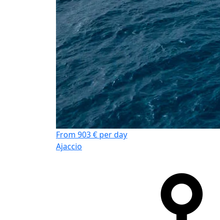
From 903 € per day
Ajaccio