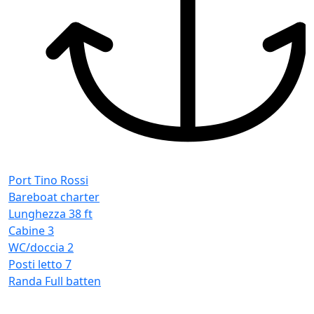
L
C
W
P
R
Port Tino Rossi
Bareboat charter
Lunghezza
38 ft
Cabine
3
WC/doccia
2
Posti letto
7
Randa
Full batten