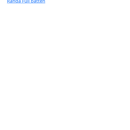
Randa
Full batten