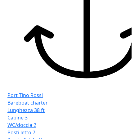
Por
Cr
Lu
Ca
WC
Pos
Ra
Port Tino Rossi
Bareboat charter
Lunghezza
38 ft
Cabine
3
WC/doccia
2
Posti letto
7