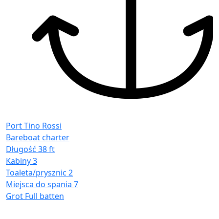
D
K
T
M
G
Port Tino Rossi
Bareboat charter
Długość
38 ft
Kabiny
3
Toaleta/prysznic
2
Miejsca do spania
7
Grot
Full batten