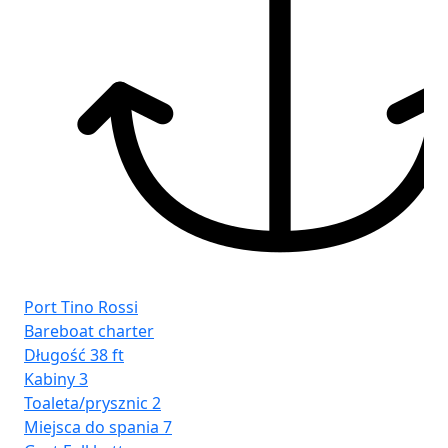
Por
Cr
Dł
Ka
Toa
Mie
Gr
Port Tino Rossi
Bareboat charter
Długość
38 ft
Kabiny
3
Toaleta/prysznic
2
Miejsca do spania
7