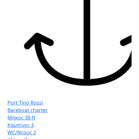
Por
Cr
Μή
Κα
WC
Κλ
Κυ
Port Tino Rossi
Bareboat charter
Μήκος
38 ft
Καμπίνες
3
WC/Ντους
2