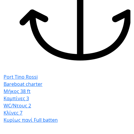
Μ
Κ
W
Κ
Κ
Port Tino Rossi
Bareboat charter
Μήκος
38 ft
Καμπίνες
3
WC/Ντους
2
Κλίνες
7
Κυρίως πανί
Full batten