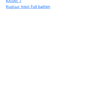
Κλίνες
7
Κυρίως πανί
Full batten