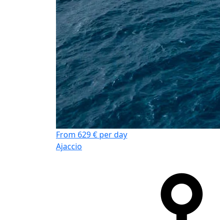
From 629 € per day
Ajaccio