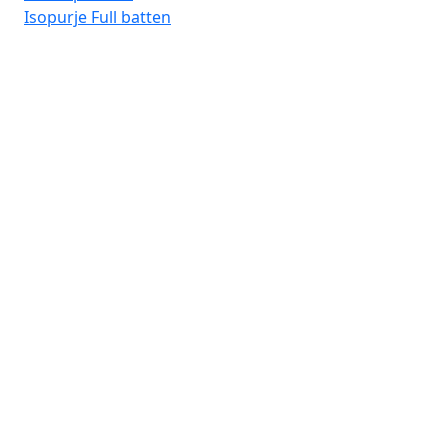
Isopurje
Full batten
Fro
Lav