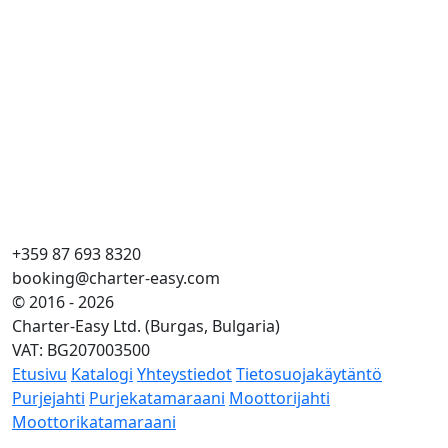
+359 87 693 8320
booking@charter-easy.com
© 2016 - 2026
Charter-Easy Ltd. (Burgas, Bulgaria)
VAT: BG207003500
Etusivu
Katalogi
Yhteystiedot
Tietosuojakäytäntö
Purjejahti
Purjekatamaraani
Moottorijahti
Moottorikatamaraani