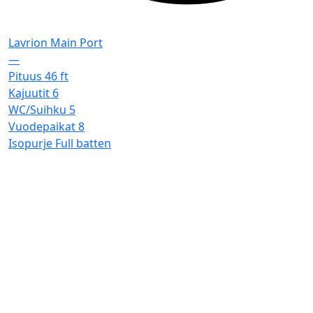
Lavrion Main Port
—
Pituus
46 ft
Kajuutit
6
WC/Suihku
5
Vuodepaikat
8
Isopurje
Full batten
F
L