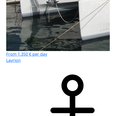
From 1.350 € per day
Lavrion