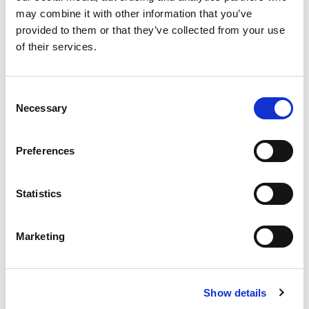
Bareboat charter
may combine it with other information that you’ve
Hinnasto
provided to them or that they’ve collected from your use
of their services.
Pyydä saatavuustiedot
Jahdin tiedot
Consent
Rakennusvuosi
Necessary
Selection
2024
Kajuutit
5
Preferences
Vuodepaikat
10
Statistics
WC/Suihku
5
Isopurje
Marketing
Full batten
Pituus
48.8ft
Show details
Vuokraa Katamaraani Oksy kohteessa Kreikka,