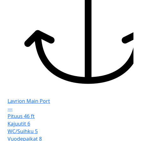
Lavrion Main Port
—
Pituus
46 ft
Kajuutit
6
WC/Suihku
5
Vuodepaikat
8