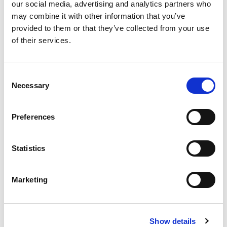
Bareboat charter
our social media, advertising and analytics partners who
may combine it with other information that you’ve
Prislista
provided to them or that they’ve collected from your use
of their services.
Kontrollera tillgänglighet och detaljer
Yachtparametrar
Byggår
Consent
2024
Necessary
Selection
Kabiner
5
Preferences
Kojplatser
10
WC/dusch
Statistics
5
Storsegel
Marketing
Full batten
Längd
48.8ft
Hyra yacht Katamaran Oksy i Grekland, Lavrion:
Show details