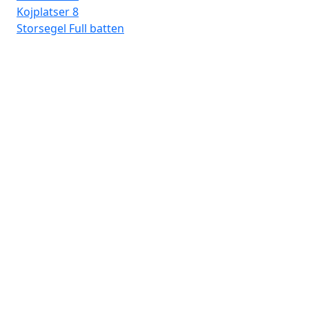
Kojplatser
8
Storsegel
Full batten
Fro
Lav