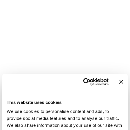
This website uses cookies
Katamaran
Bali 4.8 Oksy
We use cookies to personalise content and ads, to
Grekland
,
Lavrion
provide social media features and to analyse our traffic.
Lavrion Main Port
We also share information about your use of our site with