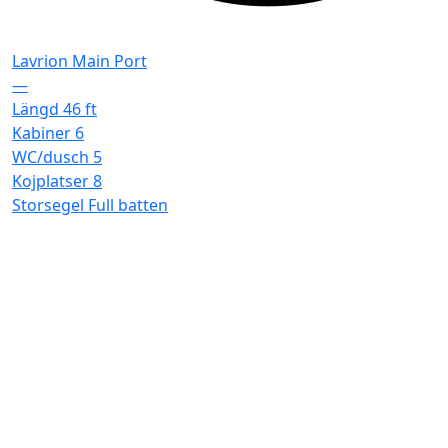
Lavrion Main Port
—
Längd
46 ft
Kabiner
6
WC/dusch
5
Kojplatser
8
Storsegel
Full batten
F
L