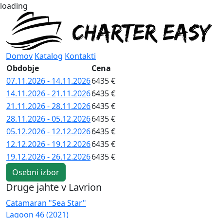
loading
Domov
Katalog
Kontakti
Obdobje
Cena
07.11.2026 - 14.11.2026
6435 €
14.11.2026 - 21.11.2026
6435 €
21.11.2026 - 28.11.2026
6435 €
28.11.2026 - 05.12.2026
6435 €
05.12.2026 - 12.12.2026
6435 €
12.12.2026 - 19.12.2026
6435 €
19.12.2026 - 26.12.2026
6435 €
Osebni izbor
Druge jahte v Lavrion
Catamaran "Sea Star"
C
Lagoon 46 (2021)
L