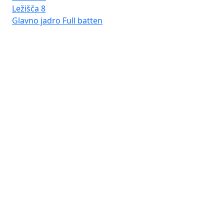
Ležišča
8
Glavno jadro
Full batten
Fro
Lav