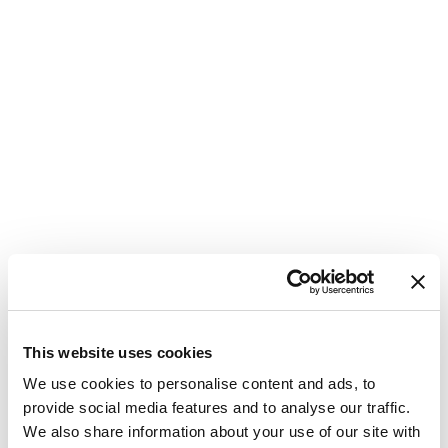
This website uses cookies
Katamaran
Bali 4.8 Oksy
We use cookies to personalise content and ads, to
Grčija
,
Lavrion
provide social media features and to analyse our traffic.
Lavrion Main Port
We also share information about your use of our site with