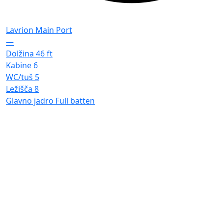
Lavrion Main Port
—
Dolžina
46 ft
Kabine
6
WC/tuš
5
Ležišča
8
Glavno jadro
Full batten
F
L