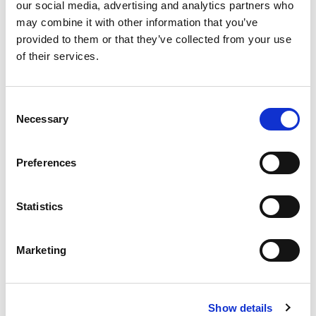
Bareboat charter
our social media, advertising and analytics partners who
may combine it with other information that you’ve
Cenik
provided to them or that they’ve collected from your use
of their services.
Preveri razpoložljivost in pogoje
Parametri jahte
Leto izdelave
Consent
2024
Necessary
Selection
Kabine
5
Preferences
Ležišča
10
WC/tuš
Statistics
5
Glavno jadro
Marketing
Full batten
Dolžina
48.8ft
Najem jahte Katamaran Oksy v Grčija, Lavrion:
Show details