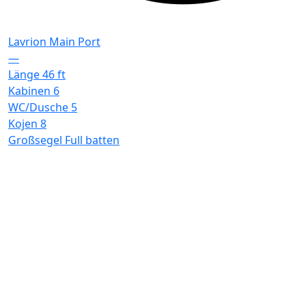
Lavrion Main Port
—
Länge
46 ft
Kabinen
6
WC/Dusche
5
Kojen
8
Großsegel
Full batten
F
L