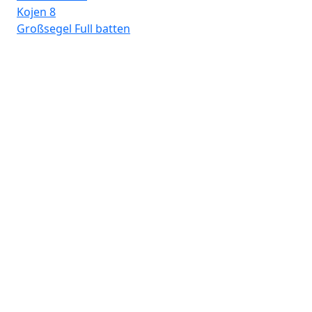
Kojen
8
Großsegel
Full batten
Fro
Lav