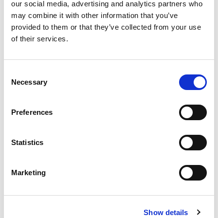
Bareboat charter
our social media, advertising and analytics partners who
may combine it with other information that you’ve
Preisliste
provided to them or that they’ve collected from your use
of their services.
Verfügbarkeit und Details prüfen
Yachtparameter
Baujahr
Consent
2024
Necessary
Selection
Kabinen
5
Preferences
Kojen
10
WC/Dusche
Statistics
5
Großsegel
Marketing
Full batten
Länge
48.8ft
Yacht Katamaran Oksy in Griechenland, Lavrion
Show details