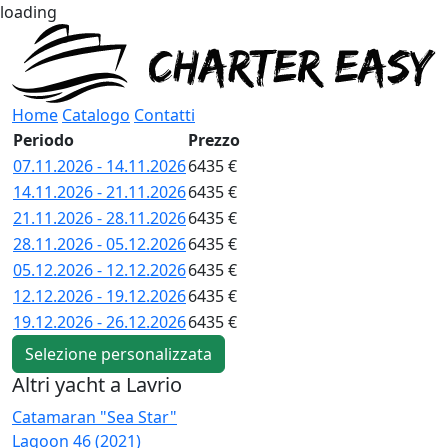
loading
Home
Catalogo
Contatti
Periodo
Prezzo
07.11.2026 - 14.11.2026
6435 €
14.11.2026 - 21.11.2026
6435 €
21.11.2026 - 28.11.2026
6435 €
28.11.2026 - 05.12.2026
6435 €
05.12.2026 - 12.12.2026
6435 €
12.12.2026 - 19.12.2026
6435 €
19.12.2026 - 26.12.2026
6435 €
Selezione personalizzata
Altri yacht a Lavrio
Catamaran "Sea Star"
C
Lagoon 46 (2021)
L