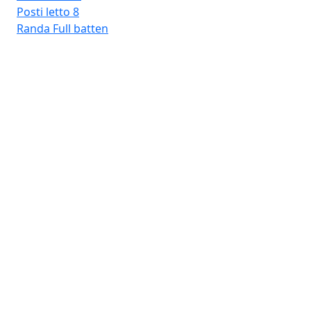
Posti letto
8
Randa
Full batten
Fro
Lav