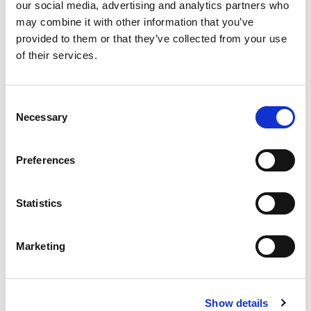
Bareboat charter
our social media, advertising and analytics partners who
may combine it with other information that you’ve
Listino prezzi
provided to them or that they’ve collected from your use
of their services.
Verifica disponibilità e dettagli
Parametri dello yacht
Anno di costruzione
Consent
2024
Necessary
Selection
Cabine
5
Preferences
Posti letto
10
WC/doccia
Statistics
5
Randa
Marketing
Full batten
Lunghezza
48.8ft
Noleggio yacht Catamarano Oksy a Grecia, Lavrio:
Show details