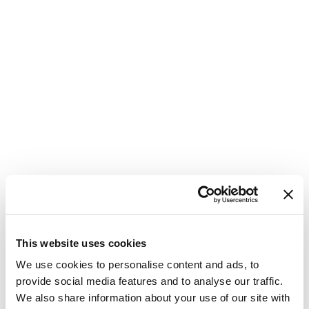
This website uses cookies
Catamarano
Bali 4.8 Oksy
We use cookies to personalise content and ads, to
Grecia
,
Lavrio
provide social media features and to analyse our traffic.
Lavrion Main Port
We also share information about your use of our site with