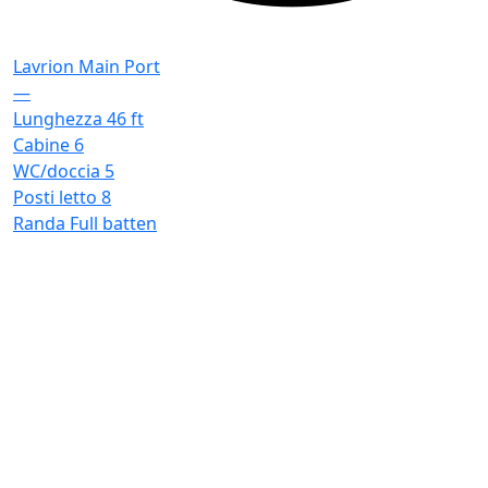
Lavrion Main Port
—
Lunghezza
46 ft
Cabine
6
WC/doccia
5
Posti letto
8
Randa
Full batten
F
L