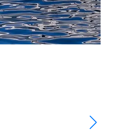
DailyCharter cha
Longueur
82 ft
Cabines
2
WC/Douche
1
Couchages
4