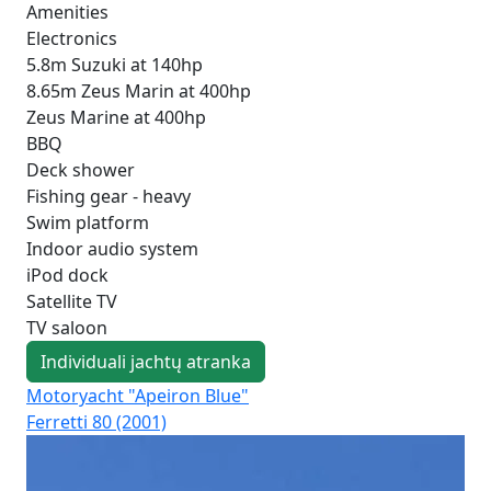
Amenities
Electronics
5.8m Suzuki at 140hp
8.65m Zeus Marin at 400hp
Zeus Marine at 400hp
BBQ
Deck shower
Fishing gear - heavy
Swim platform
Indoor audio system
iPod dock
Satellite TV
TV saloon
Individuali jachtų atranka
Motoryacht "Apeiron Blue"
Mo
Ferretti 80 (2001)
Lux