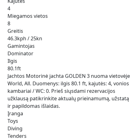
Kajutės
4
Miegamos vietos
8
Greitis
46.3kph / 25kn
Gamintojas
Dominator
Ilgis
80.1ft
Jachtos Motorinė jachta GOLDEN 3 nuoma vietovėje
World, All. Duomenys: ilgis 80.1 ft, kajutės: 4, vonios
kambariai / WC: 0. Prieš siųsdami rezervacijos
užklausą patikrinkite aktualų prieinamumą, užstatą
ir papildomas išlaidas.
Įranga
Toys
Diving
Tenders