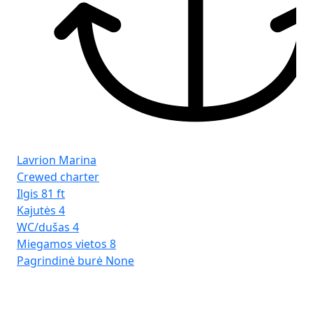
Lavrion Marina
Crewed charter
Ilgis
81 ft
Kajutės
4
WC/dušas
4
Miegamos vietos
8
Pagrindinė burė
None