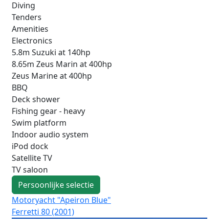
Diving
Tenders
Amenities
Electronics
5.8m Suzuki at 140hp
8.65m Zeus Marin at 400hp
Zeus Marine at 400hp
BBQ
Deck shower
Fishing gear - heavy
Swim platform
Indoor audio system
iPod dock
Satellite TV
TV saloon
Persoonlijke selectie
Motoryacht "Apeiron Blue"
Mo
Ferretti 80 (2001)
Lux