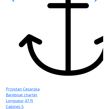
Fr
Gd
Przystan Cesarska
Bareboat charter
Longueur
47 ft
Cabines
5