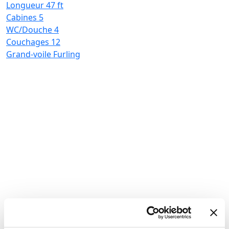
Longueur
47 ft
Cabines
5
WC/Douche
4
Couchages
12
Grand-voile
Furling
P
B
L
C
W