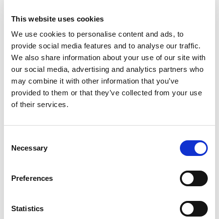
C
G
This website uses cookies
Voilier
Elan 45 Maui
We use cookies to personalise content and ads, to
provide social media features and to analyse our traffic.
Pologne
,
Gdansk
We also share information about your use of our site with
Przystan Cesarska
our social media, advertising and analytics partners who
Bareboat charter
may combine it with other information that you’ve
Liste des prix
provided to them or that they’ve collected from your use
of their services.
Vérifier la disponibilité et les détails
Caractéristiques du yacht
Consent
Année de construction
Necessary
Selection
2016
Cabines
4
Preferences
Couchages
10
Statistics
WC/Douche