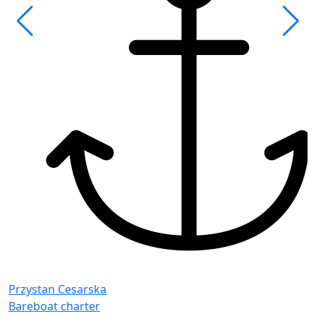
F
G
Przystan Cesarska
Bareboat charter