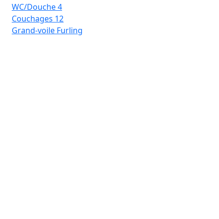
WC/Douche
4
Couchages
12
Grand-voile
Furling
Pr
Ba
Lo
Ca
WC
Co
Gra