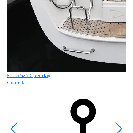
From 526 € per day
Gdansk