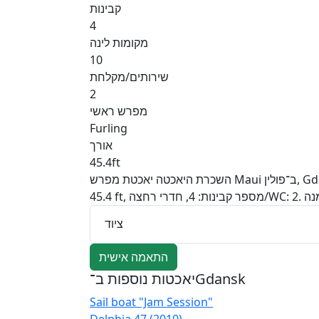
קבינות
4
מקומות לינה
10
שירותים/מקלחת
2
מפרש ראשי
Furling
אורך
45.4ft
השכרת היאכטה יאכטת מפרש Maui ב־פולין, Gdansk: הצעות שנבדקו, תמחור שקוף ותמיכה של Charter Easy לפני ההפלגה, במהלכה ואחריה. מפרט היאכטה: אורך
ציוד
התאמה אישית
יאכטות נוספות ב־Gdansk
Sail boat "Jam Session"
Delphia 47 (2010)