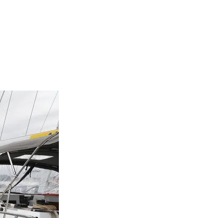
Sail boat "Wajr
Bavaria 46 (201