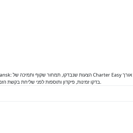
45.4 ft, מספר קבינות: 4, חדרי רחצה/WC: 2. בדקו זמינות, פיקדון ותוספות לפני שליחת בקשת הזמנה.