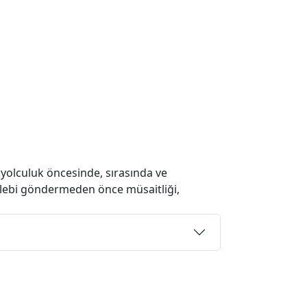
 yolculuk öncesinde, sırasında ve
 talebi göndermeden önce müsaitliği,
Sail boat "Wajra