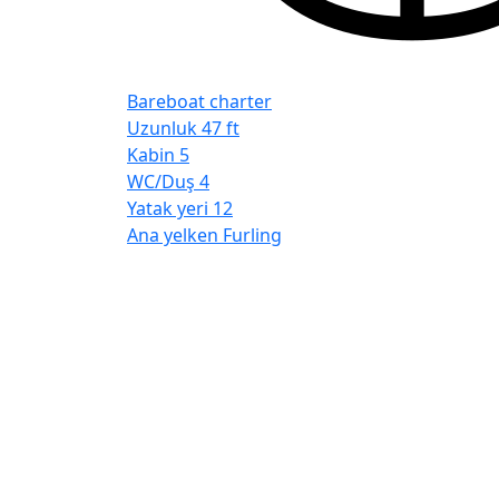
Bareboat charter
Uzunluk
47 ft
Kabin
5
WC/Duş
4
Yatak yeri
12
Ana yelken
Furling