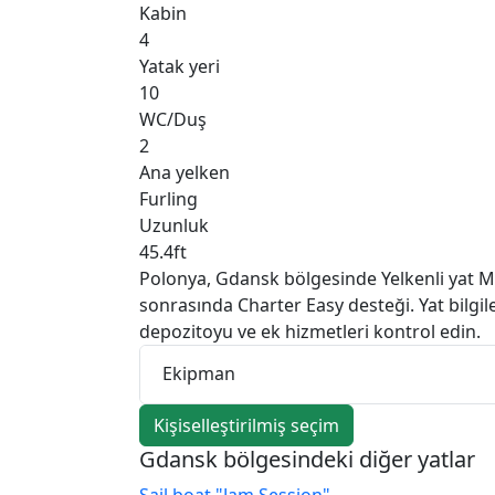
Kabin
4
Yatak yeri
10
WC/Duş
2
Ana yelken
Furling
Uzunluk
45.4ft
Polonya, Gdansk bölgesinde Yelkenli yat Mau
sonrasında Charter Easy desteği. Yat bilgil
depozitoyu ve ek hizmetleri kontrol edin.
Ekipman
Kişiselleştirilmiş seçim
Gdansk bölgesindeki diğer yatlar
Sail boat "Jam Session"