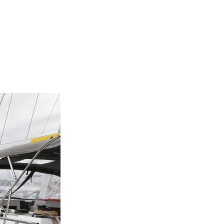
Sail boat "Wajr
Bavaria 46 (201