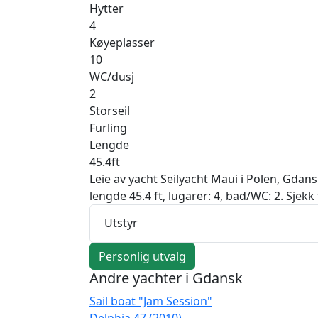
Hytter
4
Køyeplasser
10
WC/dusj
2
Storseil
Furling
Lengde
45.4ft
Leie av yacht Seilyacht Maui i Polen, Gdans
lengde 45.4 ft, lugarer: 4, bad/WC: 2. Sjek
Utstyr
Personlig utvalg
Andre yachter i Gdansk
Sail boat "Jam Session"
Delphia 47 (2010)