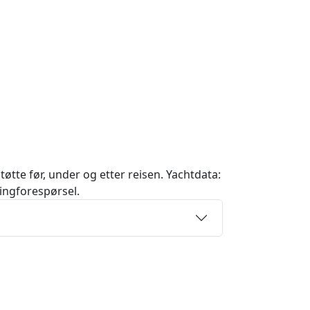
tøtte før, under og etter reisen. Yachtdata:
kingforespørsel.
Sail boat "Wajra
Bavaria 46 (2019