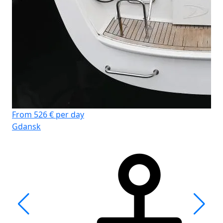
From 526 € per day
Gdansk