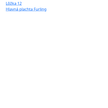
Lôžka
12
Hlavná plachta
Furling
Pr
Ba
Dĺ
Kaj
WC
Lô
Hla