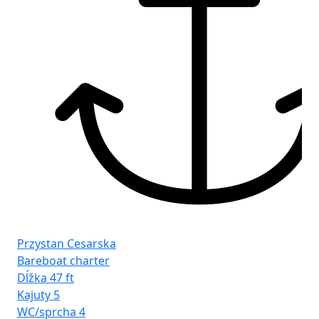
Fr
Gd
Przystan Cesarska
Bareboat charter
Dĺžka
47 ft
Kajuty
5
WC/sprcha
4