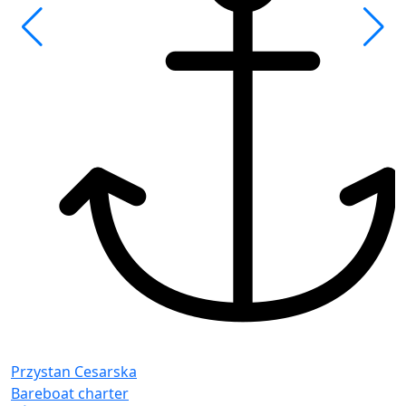
F
G
Przystan Cesarska
Bareboat charter