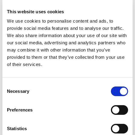
L
H
This website uses cookies
Plachetnica
Elan 45 Maui
We use cookies to personalise content and ads, to
provide social media features and to analyse our traffic.
Poľsko
,
Gdansk
We also share information about your use of our site with
Przystan Cesarska
our social media, advertising and analytics partners who
Bareboat charter
may combine it with other information that you’ve
Cenník
provided to them or that they’ve collected from your use
of their services.
Skontrolovať dostupnosť a detaily
Parametre jachty
Consent
Rok výroby
Necessary
Selection
2016
Kajuty
4
Preferences
Lôžka
10
Statistics
WC/sprcha