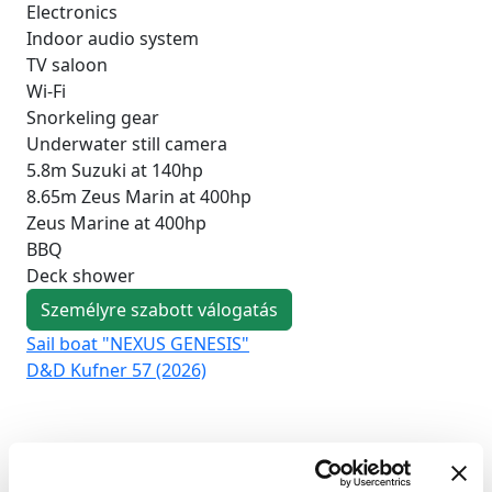
Electronics
Indoor audio system
TV saloon
Wi-Fi
Snorkeling gear
Underwater still camera
5.8m Suzuki at 140hp
8.65m Zeus Marin at 400hp
Zeus Marine at 400hp
BBQ
Deck shower
Személyre szabott válogatás
Sail boat "NEXUS GENESIS"
Sai
D&D Kufner 57 (2026)
Duf