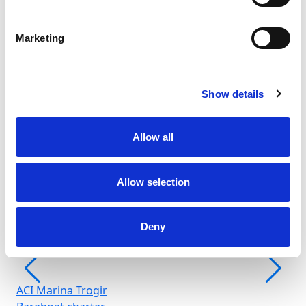
Marketing
Show details
Fr
Allow all
Šib
Allow selection
Deny
ACI Marina Trogir