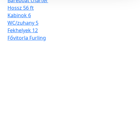
Bareboat charter
Hossz
56 ft
Kabinok
6
WC/zuhany
5
Fekhelyek
12
Fővitorla
Furling
D-
Ba
Ho
Ka
WC
Fe
Főv