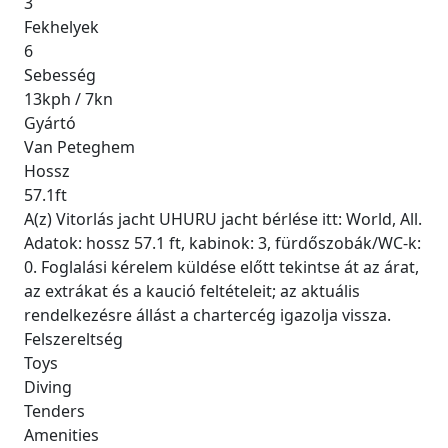
3
Fekhelyek
6
Sebesség
13kph / 7kn
Gyártó
Van Peteghem
Hossz
57.1ft
A(z) Vitorlás jacht UHURU jacht bérlése itt: World, All.
Adatok: hossz 57.1 ft, kabinok: 3, fürdőszobák/WC-k:
0. Foglalási kérelem küldése előtt tekintse át az árat,
az extrákat és a kaució feltételeit; az aktuális
rendelkezésre állást a chartercég igazolja vissza.
Felszereltség
Toys
Diving
Tenders
Amenities