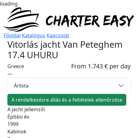
loading
Főoldal
Katalógus
Kapcsolat
Vitorlás jacht
Van Peteghem
17.4 UHURU
From 1.743 € per day
Greece
—
Árlista
A rendelkezésre állás és a feltételek ellenőrzése
A jacht jellemzői
Építési év
1999
Kabinok