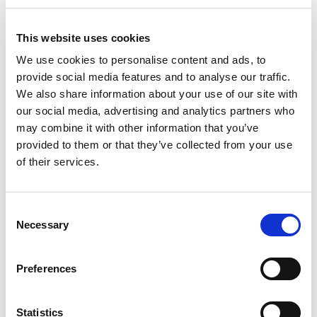
This website uses cookies
We use cookies to personalise content and ads, to
provide social media features and to analyse our traffic.
We also share information about your use of our site with
our social media, advertising and analytics partners who
may combine it with other information that you’ve
provided to them or that they’ve collected from your use
of their services.
Consent
From 604 € per day
Necessary
Selection
Trogir
Preferences
Statistics