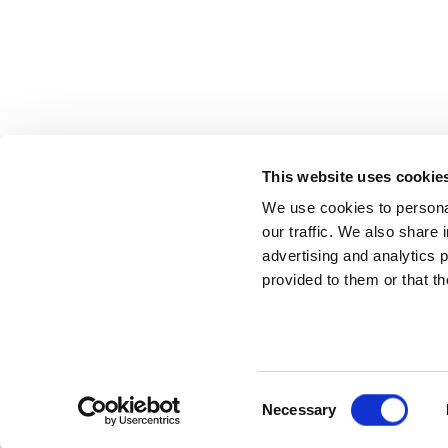
This website uses cookie
We use cookies to personal
our traffic. We also share 
advertising and analytics 
+359 87 693 8320
provided to them or that th
booking@charter-easy.com
© 2016 - 2026
Charter-Easy Ltd. (Burgas, Bulgaria)
VAT: BG207003500
Domů
Katalog
Kontakty
Zásady ochrany oso
Consent
Necessary
Plachetnice
Plachetní katamarán
Motorová 
Selection