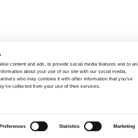
s
ise content and ads, to provide social media features and to an
information about your use of our site with our social media,
partners who may combine it with other information that you’ve
ey’ve collected from your use of their services.
bních údajů
Preferences
Statistics
Marketing
jachta
Motorový katamaran