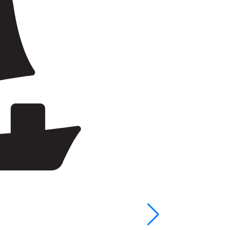
From 766 € per 
Šibenik