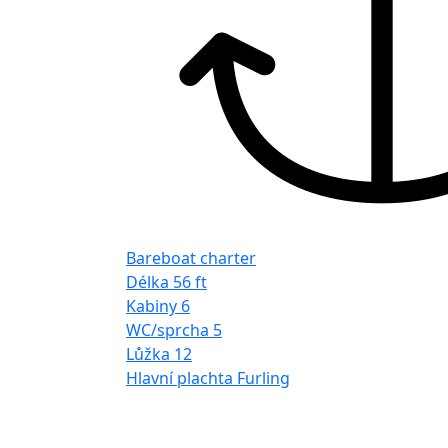
Bareboat charter
Délka
56 ft
Kabiny
6
WC/sprcha
5
Lůžka
12
Hlavní plachta
Furling