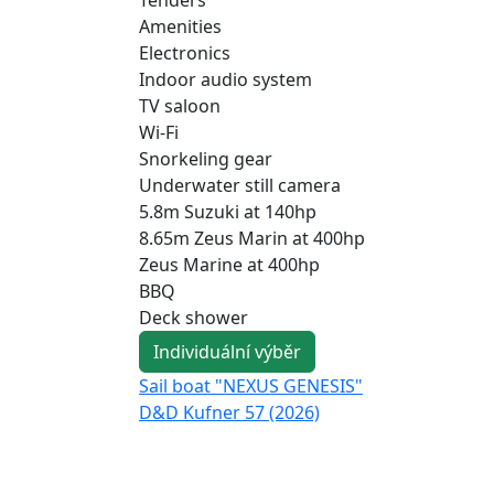
Amenities
Electronics
Indoor audio system
TV saloon
Wi-Fi
Snorkeling gear
Underwater still camera
5.8m Suzuki at 140hp
8.65m Zeus Marin at 400hp
Zeus Marine at 400hp
BBQ
Deck shower
Individuální výběr
Sail boat "NEXUS GENESIS"
D&D Kufner 57 (2026)