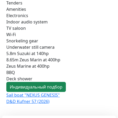
Tenders
Amenities
Electronics
Indoor audio system
TV saloon
Wi-Fi
Snorkeling gear
Underwater still camera
5.8m Suzuki at 140hp
8.65m Zeus Marin at 400hp
Zeus Marine at 400hp
BBQ
Deck shower
Индивидуальный подбор
Sail boat "NEXUS GENESIS"
Sai
D&D Kufner 57 (2026)
Duf