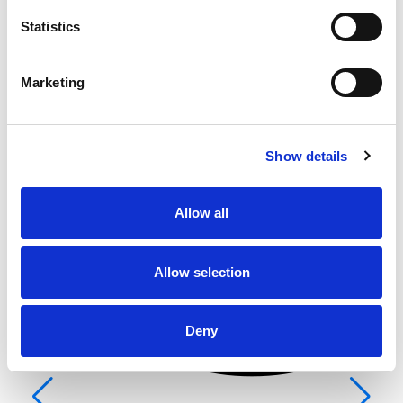
Statistics
Marketing
Show details
Fr
Allow all
Šib
Allow selection
Deny