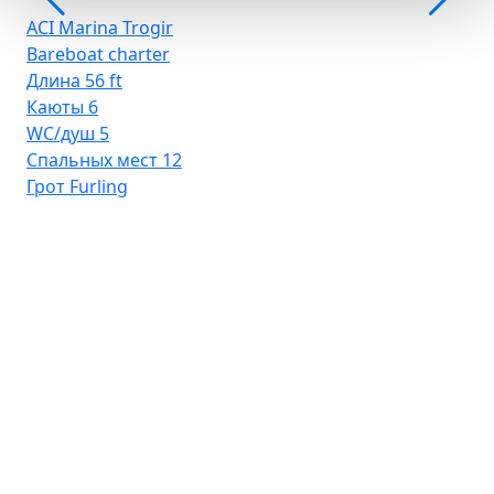
ACI Marina Trogir
Bareboat charter
Длина
56 ft
Каюты
6
WC/душ
5
Спальных мест
12
Грот
Furling
D-
Ba
Дл
Ка
WC