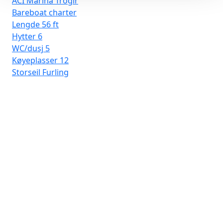
ACI Marina Trogir
Bareboat charter
Lengde
56 ft
Hytter
6
WC/dusj
5
Køyeplasser
12
Storseil
Furling
D-
Ba
Le
Hyt
WC
Kø