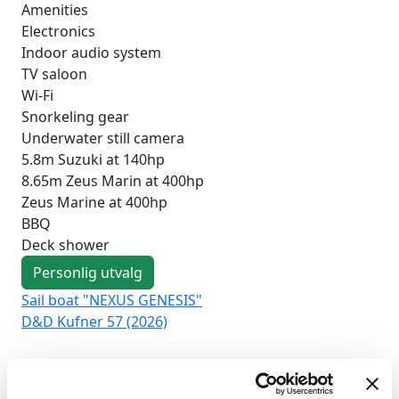
Amenities
Electronics
Indoor audio system
TV saloon
Wi-Fi
Snorkeling gear
Underwater still camera
5.8m Suzuki at 140hp
8.65m Zeus Marin at 400hp
Zeus Marine at 400hp
BBQ
Deck shower
Personlig utvalg
Sail boat "NEXUS GENESIS"
Sai
D&D Kufner 57 (2026)
Duf