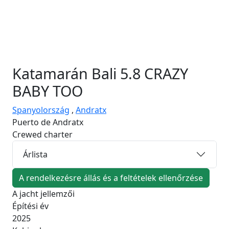
Katamarán
Bali 5.8 CRAZY
BABY TOO
Spanyolország
,
Andratx
Puerto de Andratx
Crewed charter
Árlista
A rendelkezésre állás és a feltételek ellenőrzése
A jacht jellemzői
Építési év
2025