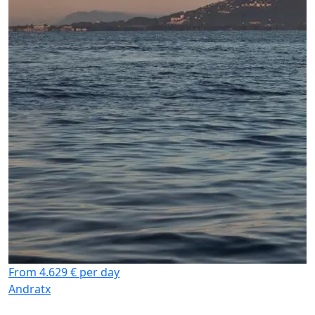
From 4.629 € per day
Andratx