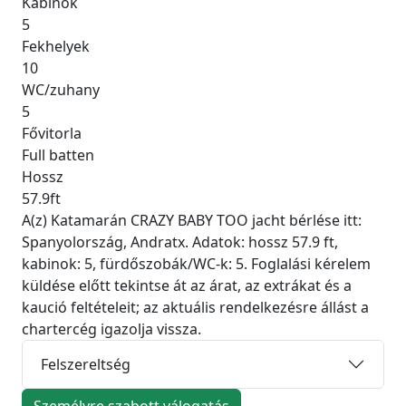
Kabinok
5
Fekhelyek
10
WC/zuhany
5
Fővitorla
Full batten
Hossz
57.9ft
A(z) Katamarán CRAZY BABY TOO jacht bérlése itt:
Spanyolország, Andratx. Adatok: hossz 57.9 ft,
kabinok: 5, fürdőszobák/WC-k: 5. Foglalási kérelem
küldése előtt tekintse át az árat, az extrákat és a
kaució feltételeit; az aktuális rendelkezésre állást a
chartercég igazolja vissza.
Felszereltség