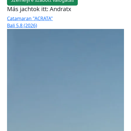
Személyre szabott válogatás
Más jachtok itt: Andratx
Catamaran "ACRATA"
Ca
Bali 5.8 (2026)
Bal