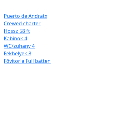
Puerto de Andratx
Crewed charter
Hossz
58 ft
Kabinok
4
WC/zuhany
4
Fekhelyek
8
Fővitorla
Full batten