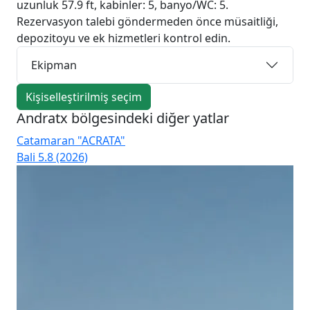
uzunluk 57.9 ft, kabinler: 5, banyo/WC: 5.
Rezervasyon talebi göndermeden önce müsaitliği,
depozitoyu ve ek hizmetleri kontrol edin.
Ekipman
Kişiselleştirilmiş seçim
Andratx bölgesindeki diğer yatlar
Catamaran "ACRATA"
Ca
Bali 5.8 (2026)
Bal