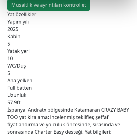
Müsaitlik ve ayrıntıları kontrol et
Yat özellikleri
Yapım yılı
2025
Kabin
5
Yatak yeri
10
WC/Duş
5
Ana yelken
Full batten
Uzunluk
57.9ft
İspanya, Andratx bölgesinde Katamaran CRAZY BABY
TOO yat kiralama: incelenmiş teklifler, şeffaf
fiyatlandırma ve yolculuk öncesinde, sırasında ve
sonrasında Charter Easy desteği. Yat bilgileri: