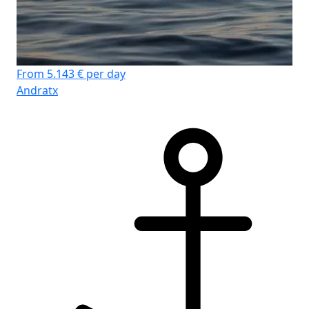
From 5.143 € per day
Andratx