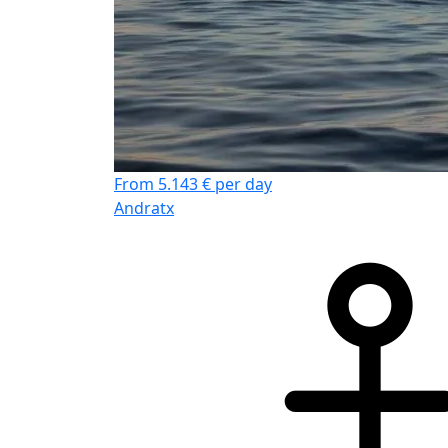
From 5.143 € per day
Andratx