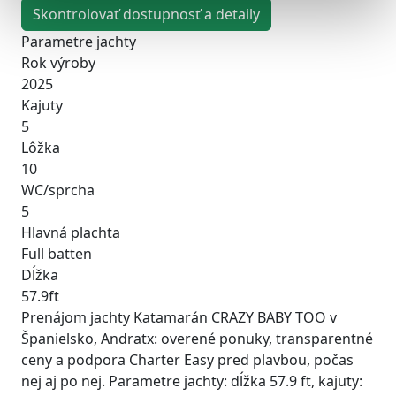
Skontrolovať dostupnosť a detaily
Parametre jachty
Rok výroby
2025
Kajuty
5
Lôžka
10
WC/sprcha
5
Hlavná plachta
Full batten
Dĺžka
57.9ft
Prenájom jachty Katamarán CRAZY BABY TOO v
Španielsko, Andratx: overené ponuky, transparentné
ceny a podpora Charter Easy pred plavbou, počas
nej aj po nej. Parametre jachty: dĺžka 57.9 ft, kajuty: