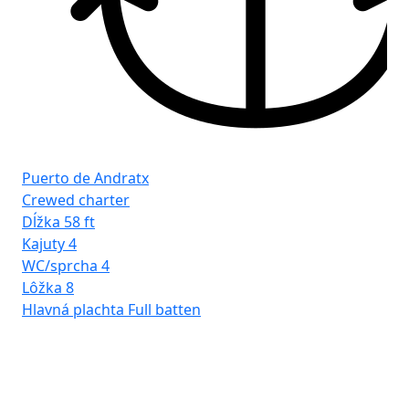
Puerto de Andratx
Crewed charter
Dĺžka
58 ft
Kajuty
4
WC/sprcha
4
Lôžka
8
Hlavná plachta
Full batten