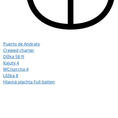
Puerto de Andratx
Crewed charter
Dĺžka
58 ft
Kajuty
4
WC/sprcha
4
Lôžka
8
Hlavná plachta
Full batten