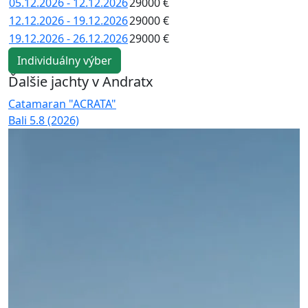
05.12.2026 - 12.12.2026
29000 €
12.12.2026 - 19.12.2026
29000 €
19.12.2026 - 26.12.2026
29000 €
Individuálny výber
Ďalšie jachty v Andratx
Catamaran "ACRATA"
C
Bali 5.8 (2026)
B