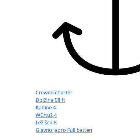
Crewed charter
Dolžina
58 ft
Kabine
4
WC/tuš
4
Ležišča
8
Glavno jadro
Full batten