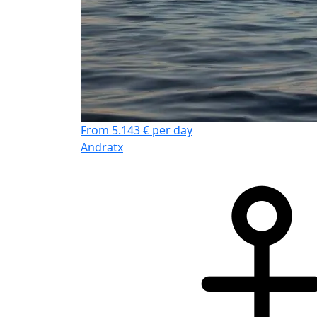
From 5.143 € per day
Andratx