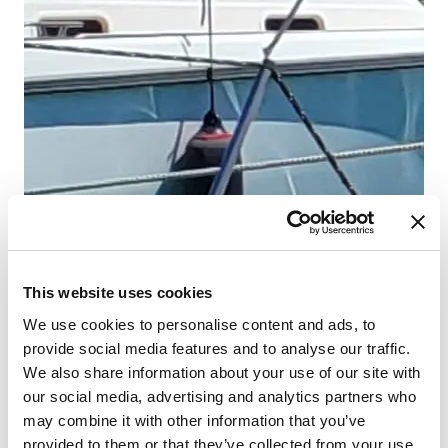
Ni
Cr
2
ת
1
ת
4
ה
שי
This website uses cookies
We use cookies to personalise content and ads, to
provide social media features and to analyse our traffic.
We also share information about your use of our site with
our social media, advertising and analytics partners who
may combine it with other information that you’ve
provided to them or that they’ve collected from your use