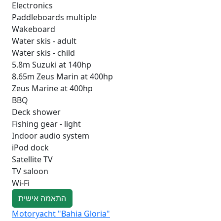
Electronics
Paddleboards multiple
Wakeboard
Water skis - adult
Water skis - child
5.8m Suzuki at 140hp
8.65m Zeus Marin at 400hp
Zeus Marine at 400hp
BBQ
Deck shower
Fishing gear - light
Indoor audio system
iPod dock
Satellite TV
TV saloon
Wi-Fi
התאמה אישית
Motoryacht "Bahia Gloria"
Mo