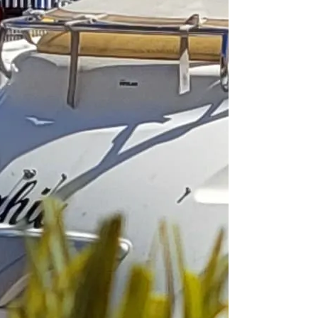
Cabine
3
WC/doccia
2
Posti letto
6
Randa
None