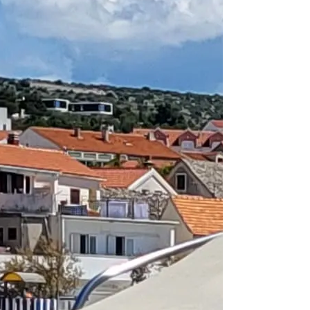
Bareboat charte
Lunghezza
48 ft