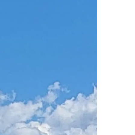
From 1.664 € pe
Sebenico