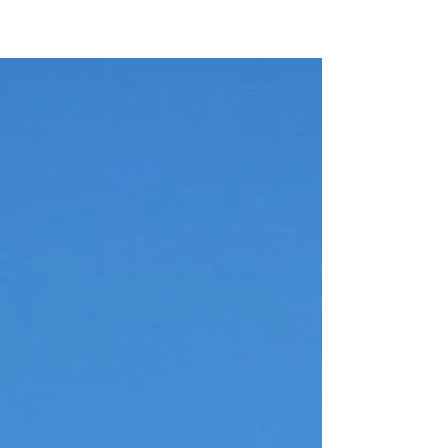
Motoryacht "Jim
x-reuse (2008)