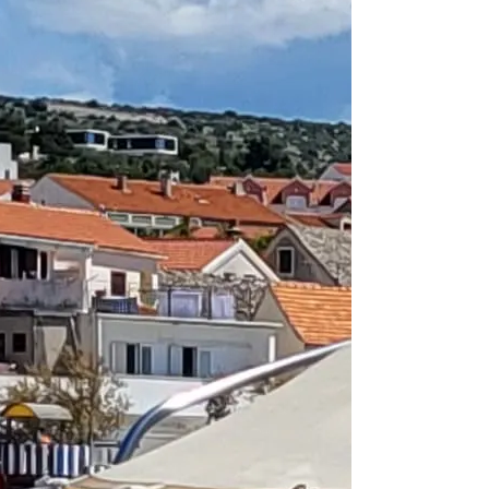
From 1.878 € pe
Lefkada