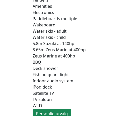
Amenities
Electronics
Paddleboards multiple
Wakeboard
Water skis - adult
Water skis - child
5.8m Suzuki at 140hp
8.65m Zeus Marin at 400hp
Zeus Marine at 400hp
BBQ
Deck shower
Fishing gear - light
Indoor audio system
iPod dock
Satellite TV
TV saloon
Wi-Fi
Personlig utvalg