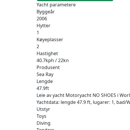
Yacht parametere
Byggeår
2006
Hytter
1
Køyeplasser
2
Hastighet
40.7kph / 22kn
Produsent
Sea Ray
Lengde
47.9ft
Leie av yacht Motoryacht NO SHOES i World, 
Yachtdata: lengde 47.9 ft, lugarer: 1, bad/
Utstyr
Toys
Diving
Tenders