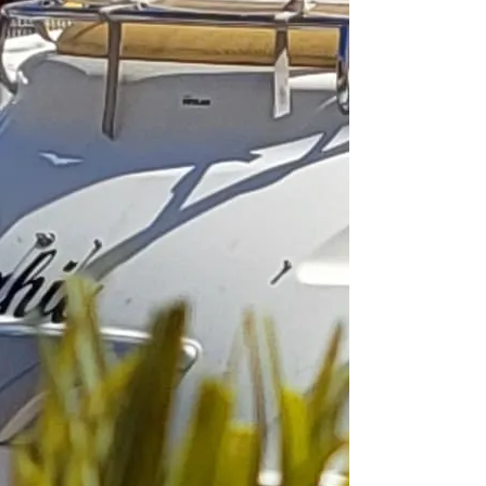
Crewed charter
Lengde
48 ft
Hytter
2
WC/dusj
1
Køyeplasser
4
Storseil
Furling