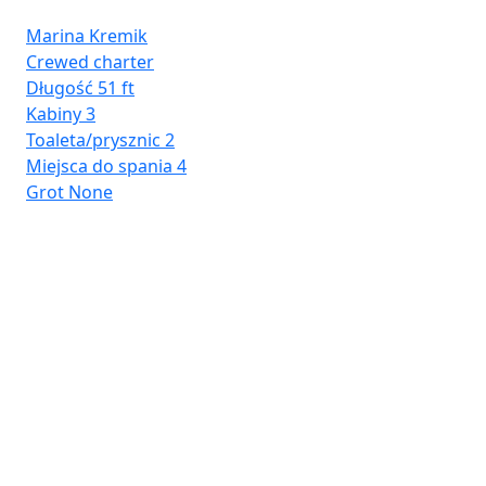
Marina Kremik
Crewed charter
Długość
51 ft
Kabiny
3
Toaleta/prysznic
2
Miejsca do spania
4
Grot
None