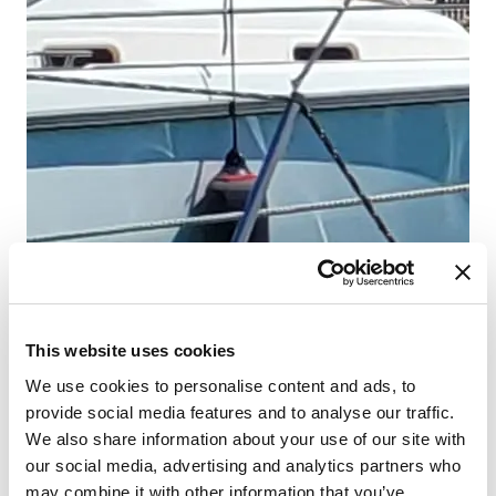
Ni
Cr
Dł
Ka
Toa
Mie
Gr
This website uses cookies
We use cookies to personalise content and ads, to
provide social media features and to analyse our traffic.
We also share information about your use of our site with
our social media, advertising and analytics partners who
may combine it with other information that you’ve