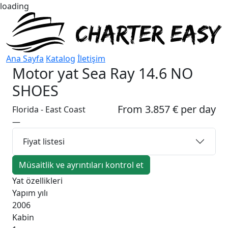
loading
Ana Sayfa
Katalog
İletişim
Motor yat
Sea Ray 14.6 NO
SHOES
From 3.857 € per day
Florida - East Coast
—
Fiyat listesi
Müsaitlik ve ayrıntıları kontrol et
Yat özellikleri
Yapım yılı
2006
Kabin