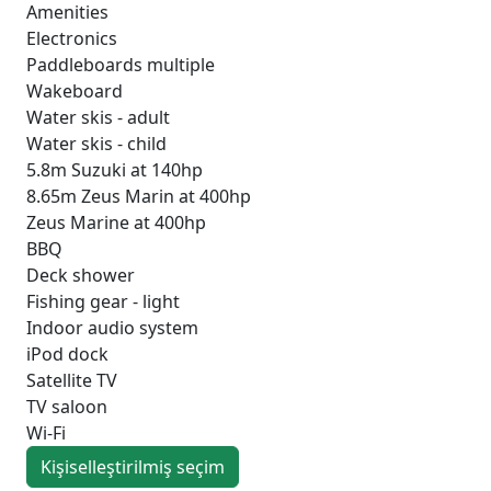
Amenities
Electronics
Paddleboards multiple
Wakeboard
Water skis - adult
Water skis - child
5.8m Suzuki at 140hp
8.65m Zeus Marin at 400hp
Zeus Marine at 400hp
BBQ
Deck shower
Fishing gear - light
Indoor audio system
iPod dock
Satellite TV
TV saloon
Wi-Fi
Kişiselleştirilmiş seçim