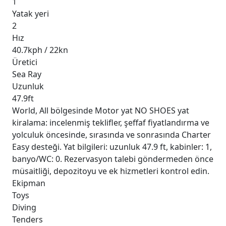
1
Yatak yeri
2
Hız
40.7kph / 22kn
Üretici
Sea Ray
Uzunluk
47.9ft
World, All bölgesinde Motor yat NO SHOES yat
kiralama: incelenmiş teklifler, şeffaf fiyatlandırma ve
yolculuk öncesinde, sırasında ve sonrasında Charter
Easy desteği. Yat bilgileri: uzunluk 47.9 ft, kabinler: 1,
banyo/WC: 0. Rezervasyon talebi göndermeden önce
müsaitliği, depozitoyu ve ek hizmetleri kontrol edin.
Ekipman
Toys
Diving
Tenders