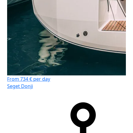
From 734 € per day
Seget Donji