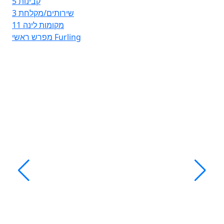
5
קבינות
3
שירותים/מקלחת
11
מקומות לינה
מפרש ראשי
Furling
Ma
Ba
4
ת
4
ת
9
ה
שי