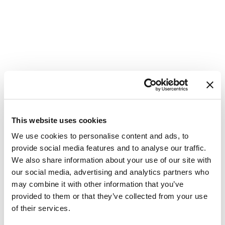
This website uses cookies
We use cookies to personalise content and ads, to
provide social media features and to analyse our traffic.
We also share information about your use of our site with
our social media, advertising and analytics partners who
יאכטת מפרש
Jeanneau 54
may combine it with other information that you’ve
Cielito Lindo
provided to them or that they’ve collected from your use
of their services.
קרואטיה
,
Seget Donji