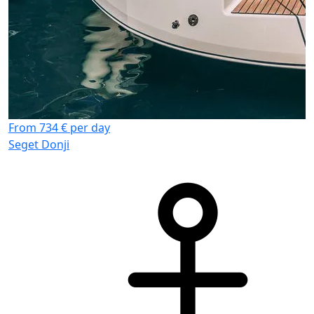
From 734 € per day
Seget Donji
F