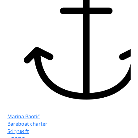
Fr
Seg
Marina Baotić
Bareboat charter
אורך
54 ft