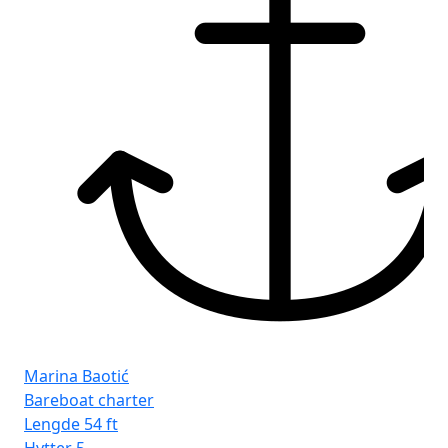
Fr
Seg
Marina Baotić
Bareboat charter
Lengde
54 ft