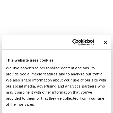
This website uses cookies
We use cookies to personalise content and ads, to
provide social media features and to analyse our traffic.
We also share information about your use of our site with
Seilyacht
Jeanneau 54 Cielito
our social media, advertising and analytics partners who
Lindo
may combine it with other information that you’ve
provided to them or that they’ve collected from your use
Kroatia
,
Seget Donji
of their services.
Marina Baotić