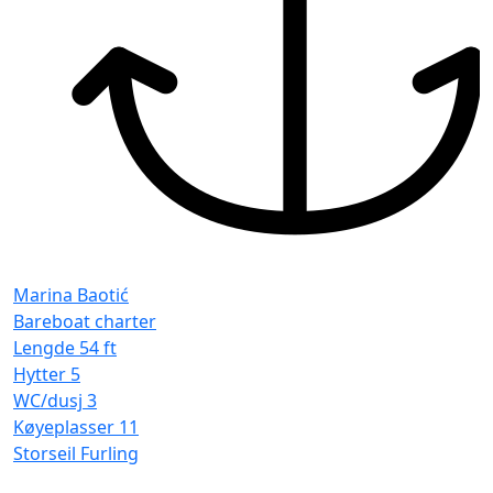
Marina Baotić
Bareboat charter
Lengde
54 ft
Hytter
5
WC/dusj
3
Køyeplasser
11
Storseil
Furling