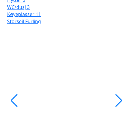
Hytter
5
WC/dusj
3
Køyeplasser
11
Storseil
Furling
Ma
Ba
Le
Hyt
WC
Kø
Sto