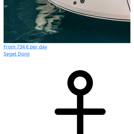
From 734 € per day
Seget Donji
F
S