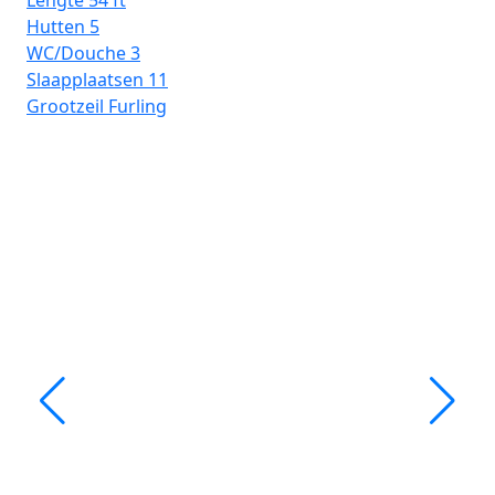
Lengte
54 ft
Hutten
5
WC/Douche
3
Slaapplaatsen
11
Grootzeil
Furling
Ma
Ba
Le
Hu
WC
Sl
Gro