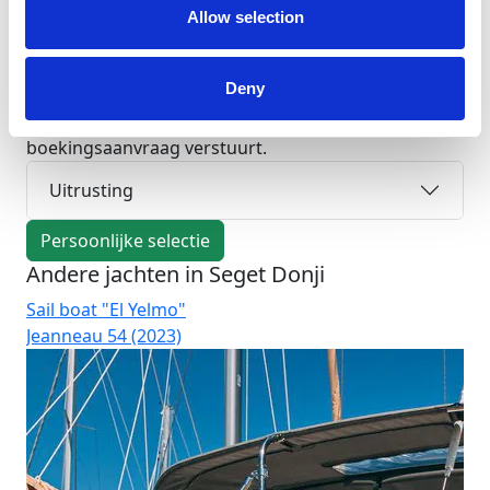
met duidelijke prijsinformatie en ondersteuning van
Allow selection
Charter Easy vóór, tijdens en na uw reis.
Jachtgegevens: lengte 54 ft, hutten: 5,
Deny
badkamers/WC: 3. Controleer beschikbaarheid,
borgsom en extra kosten voordat u een
boekingsaanvraag verstuurt.
Uitrusting
Persoonlijke selectie
Andere jachten in Seget Donji
Sail boat "El Yelmo"
Sai
Jeanneau 54 (2023)
Ha