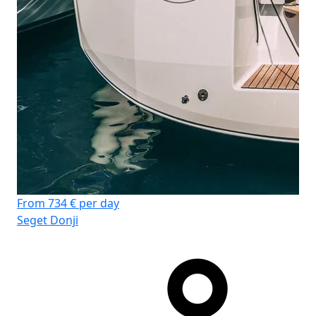
From 734 € per day
Seget Donji