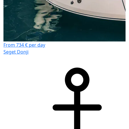
From 734 € per day
Seget Donji
F
S