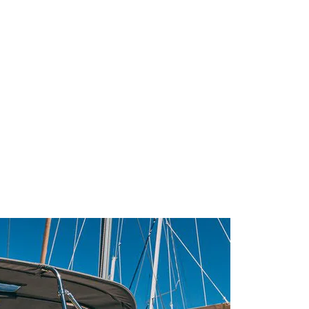
Sail boat "Evel
Hanse 508 (202