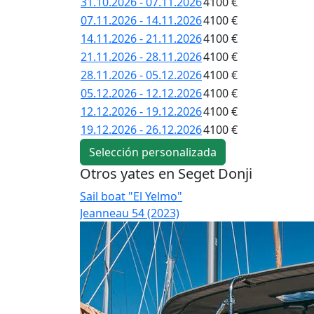
31.10.2026 - 07.11.2026
4100 €
07.11.2026 - 14.11.2026
4100 €
14.11.2026 - 21.11.2026
4100 €
21.11.2026 - 28.11.2026
4100 €
28.11.2026 - 05.12.2026
4100 €
05.12.2026 - 12.12.2026
4100 €
12.12.2026 - 19.12.2026
4100 €
19.12.2026 - 26.12.2026
4100 €
Selección personalizada
Otros yates en Seget Donji
Sail boat "El Yelmo"
Jeanneau 54 (2023)