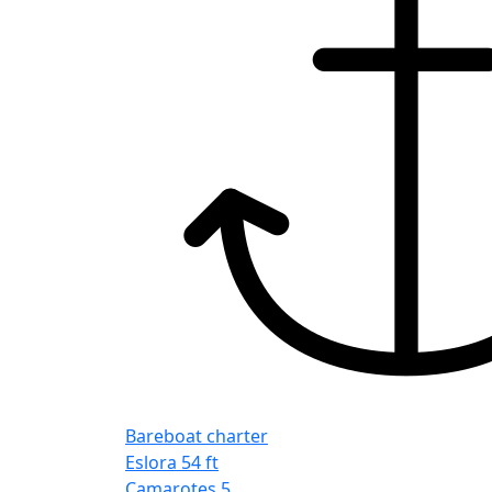
Bareboat charter
Eslora
54 ft
Camarotes
5