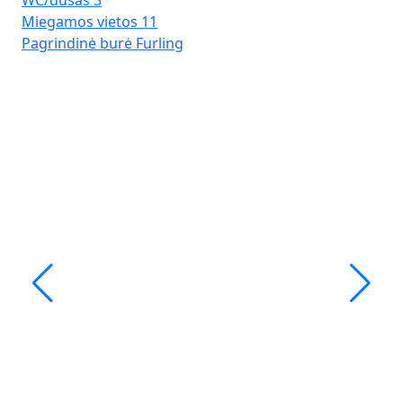
WC/dušas
3
Miegamos vietos
11
Pagrindinė burė
Furling
Ma
Ba
Ilg
Kaj
WC
Mi
Pa