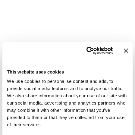
This website uses cookies
We use cookies to personalise content and ads, to
provide social media features and to analyse our traffic.
We also share information about your use of our site with
Burinė jachta
Jeanneau 54
our social media, advertising and analytics partners who
Cielito Lindo
may combine it with other information that you’ve
provided to them or that they’ve collected from your use
Kroatija
,
Seget Donji
of their services.
Marina Baotić