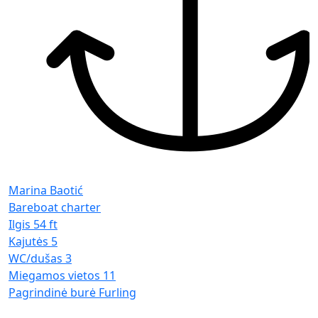
Marina Baotić
Bareboat charter
Ilgis
54 ft
Kajutės
5
WC/dušas
3
Miegamos vietos
11
Pagrindinė burė
Furling