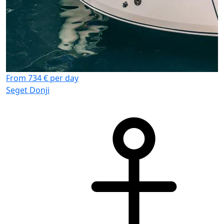
From 734 € per day
Seget Donji
F
S