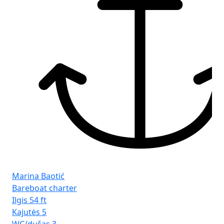
Fr
Seg
Marina Baotić
Bareboat charter
Ilgis
54 ft
Kajutės
5