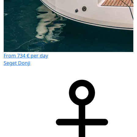
From 734 € per day
Seget Donji
F