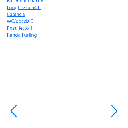
Bareboat charter
Lunghezza
54 ft
Cabine
5
WC/doccia
3
Posti letto
11
Randa
Furling
Ma
Ba
Lu
Ca
WC
Pos
Ra