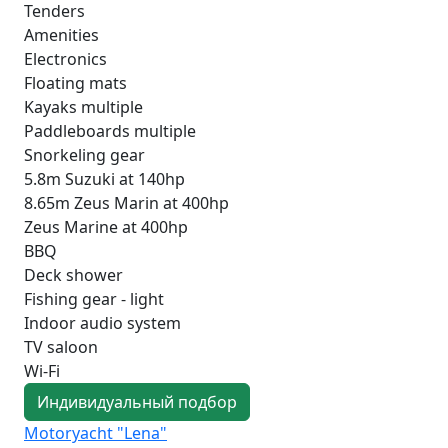
Tenders
Amenities
Electronics
Floating mats
Kayaks multiple
Paddleboards multiple
Snorkeling gear
5.8m Suzuki at 140hp
8.65m Zeus Marin at 400hp
Zeus Marine at 400hp
BBQ
Deck shower
Fishing gear - light
Indoor audio system
TV saloon
Wi-Fi
Индивидуальный подбор
Motoryacht "Lena"
Mot