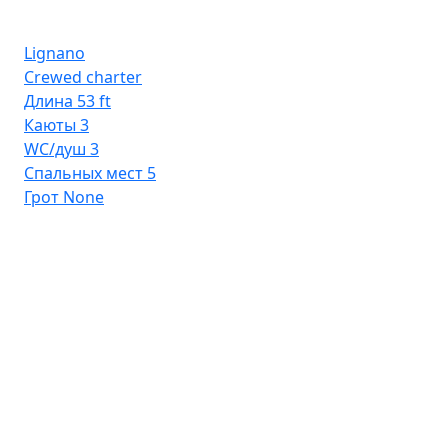
Lignano
Crewed charter
Длина
53 ft
Каюты
3
WC/душ
3
Спальных мест
5
Грот
None