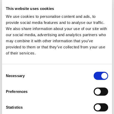
Парусная яхта
Bavaria 51
Cruiser Wild Horse
This website uses cookies
We use cookies to personalise content and ads, to
Польша
,
Gdansk
provide social media features and to analyse our traffic.
Przystan Cesarska
We also share information about your use of our site with
Bareboat charter
our social media, advertising and analytics partners who
may combine it with other information that you’ve
Прайс-лист
provided to them or that they’ve collected from your use
of their services.
Проверить доступность и условия
Параметры яхты
Год постройки
Consent
2016
Necessary
Selection
Каюты
5
Preferences
Спальных мест
12
WC/душ
Statistics
3