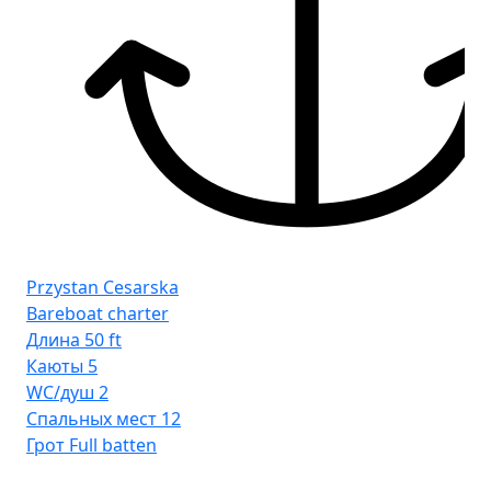
Przystan Cesarska
Bareboat charter
Длина
50 ft
Каюты
5
WC/душ
2
Спальных мест
12
Грот
Full batten
Pr