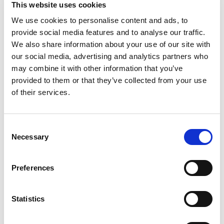
Zeiljacht
Bavaria 51 Cruiser
This website uses cookies
Wild Horse
We use cookies to personalise content and ads, to
provide social media features and to analyse our traffic.
Polen
,
Gdansk
We also share information about your use of our site with
Przystan Cesarska
our social media, advertising and analytics partners who
Bareboat charter
may combine it with other information that you’ve
provided to them or that they’ve collected from your use
Prijslijst
of their services.
Beschikbaarheid en gegevens controleren
Jachtparameters
Consent
Bouwjaar
Necessary
Selection
2016
Hutten
Preferences
5
Slaapplaatsen
12
Statistics
WC/Douche
3