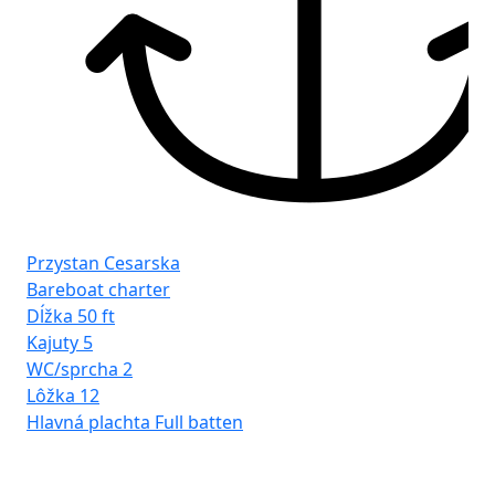
Przystan Cesarska
Bareboat charter
Dĺžka
50 ft
Kajuty
5
WC/sprcha
2
Lôžka
12
Hlavná plachta
Full batten
Pr
Ba