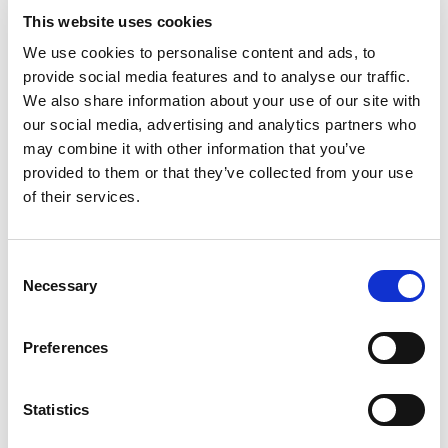
Plachetnica
Bavaria 51
This website uses cookies
Cruiser Wild Horse
We use cookies to personalise content and ads, to
provide social media features and to analyse our traffic.
Poľsko
,
Gdansk
We also share information about your use of our site with
Przystan Cesarska
our social media, advertising and analytics partners who
Bareboat charter
may combine it with other information that you’ve
Cenník
provided to them or that they’ve collected from your use
of their services.
Skontrolovať dostupnosť a detaily
Parametre jachty
Rok výroby
Consent
Necessary
2016
Selection
Kajuty
5
Preferences
Lôžka
12
WC/sprcha
Statistics
3