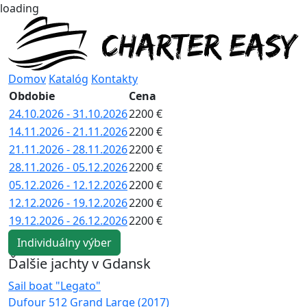
loading
Domov
Katalóg
Kontakty
Obdobie
Cena
24.10.2026 - 31.10.2026
2200 €
14.11.2026 - 21.11.2026
2200 €
21.11.2026 - 28.11.2026
2200 €
28.11.2026 - 05.12.2026
2200 €
05.12.2026 - 12.12.2026
2200 €
12.12.2026 - 19.12.2026
2200 €
19.12.2026 - 26.12.2026
2200 €
Individuálny výber
Ďalšie jachty v Gdansk
Sail boat "Legato"
S
Dufour 512 Grand Large (2017)
B