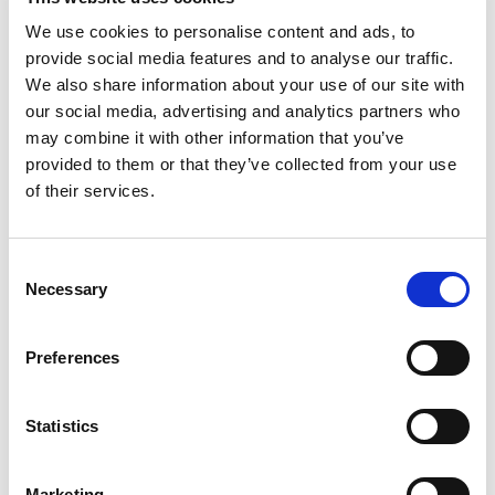
Yate de vela
Bavaria 51
We use cookies to personalise content and ads, to
Cruiser Wild Horse
provide social media features and to analyse our traffic.
We also share information about your use of our site with
Polonia
,
Gdansk
our social media, advertising and analytics partners who
Przystan Cesarska
may combine it with other information that you’ve
Bareboat charter
provided to them or that they’ve collected from your use
Lista de precios
of their services.
Solicitar disponibilidad y condiciones
Características del yate
Consent
Necessary
Año de construcción
Selection
2016
Camarotes
Preferences
5
Plazas
12
Statistics
WC/Ducha
3
Marketing