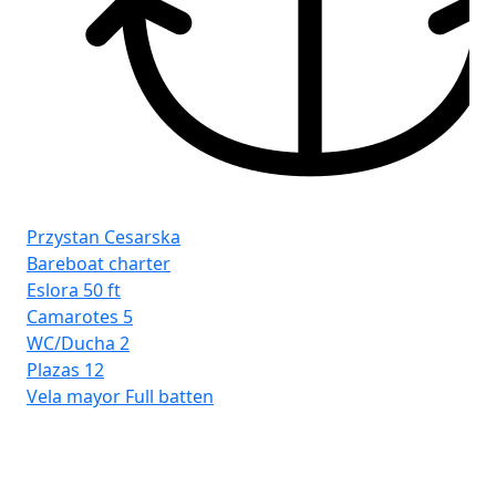
Przystan Cesarska
Bareboat charter
Eslora
50 ft
Camarotes
5
WC/Ducha
2
Plazas
12
Vela mayor
Full batten
Pr
Ba
Esl