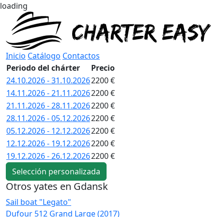
loading
Inicio
Catálogo
Contactos
Periodo del chárter
Precio
24.10.2026 - 31.10.2026
2200 €
14.11.2026 - 21.11.2026
2200 €
21.11.2026 - 28.11.2026
2200 €
28.11.2026 - 05.12.2026
2200 €
05.12.2026 - 12.12.2026
2200 €
12.12.2026 - 19.12.2026
2200 €
19.12.2026 - 26.12.2026
2200 €
Selección personalizada
Otros yates en Gdansk
Sail boat "Legato"
S
Dufour 512 Grand Large (2017)
B