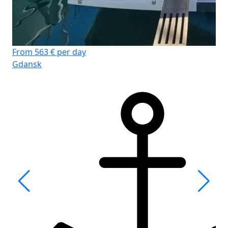
From 563 € per day
Gdansk
Fr
Gd