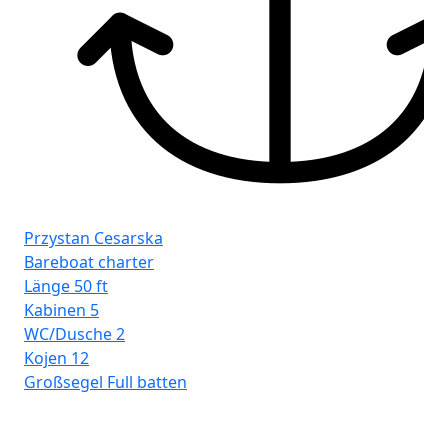
Przystan Cesarska
Bareboat charter
Länge
50 ft
Kabinen
5
WC/Dusche
2
Kojen
12
Großsegel
Full batten
Pr
Ba