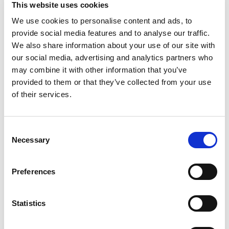
Segelyacht
Bavaria 51 Cruiser
This website uses cookies
Wild Horse
We use cookies to personalise content and ads, to
provide social media features and to analyse our traffic.
Polen
,
Gdansk
We also share information about your use of our site with
Przystan Cesarska
our social media, advertising and analytics partners who
Bareboat charter
may combine it with other information that you’ve
provided to them or that they’ve collected from your use
Preisliste
of their services.
Verfügbarkeit und Details prüfen
Yachtparameter
Consent
Baujahr
Necessary
Selection
2016
Kabinen
Preferences
5
Kojen
12
Statistics
WC/Dusche
3