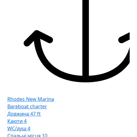
Rhodes New Marina
Bareboat charter
Довжина
47 ft
Каюти
4
WC/душ
4
Спальні місця
10