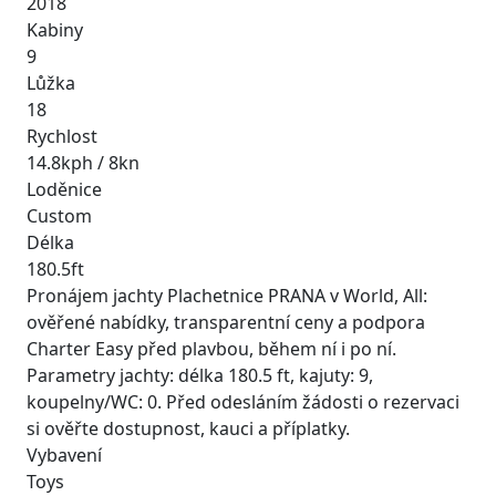
2018
Kabiny
9
Lůžka
18
Rychlost
14.8kph / 8kn
Loděnice
Custom
Délka
180.5ft
Pronájem jachty Plachetnice PRANA v World, All:
ověřené nabídky, transparentní ceny a podpora
Charter Easy před plavbou, během ní i po ní.
Parametry jachty: délka 180.5 ft, kajuty: 9,
koupelny/WC: 0. Před odesláním žádosti o rezervaci
si ověřte dostupnost, kauci a příplatky.
Vybavení
Toys