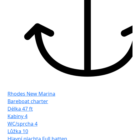
Rhodes New Marina
Bareboat charter
Délka
47 ft
Kabiny
4
WC/sprcha
4
Lůžka
10
Hlavní plachta
Full batten