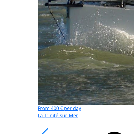
From 400 € per day
La Trinité-sur-Mer