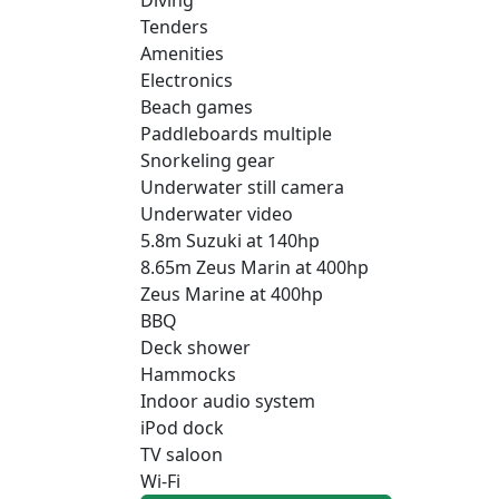
Tenders
Amenities
Electronics
Beach games
Paddleboards multiple
Snorkeling gear
Underwater still camera
Underwater video
5.8m Suzuki at 140hp
8.65m Zeus Marin at 400hp
Zeus Marine at 400hp
BBQ
Deck shower
Hammocks
Indoor audio system
iPod dock
TV saloon
Wi-Fi